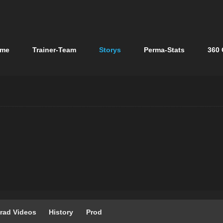
n
me
Trainer-Team
Storys
Perma-Stats
360 
gen
rad Videos
History
Prod