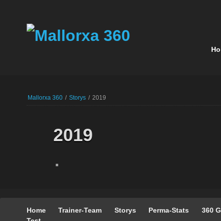
Navigatio
Ho
übersprin
Navigation
überspringen
Mallorxa 360
/
Storys
/
2019
2019
Navigation
überspringen
Navigation
Home
Trainer-Team
Storys
Perma-Stats
360 G
überspringen
Test