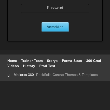
Passwort
Anmelden
Navigation
Home
Trainer-Team
Storys
Perma-Stats
360 Grad
überspringen
Videos
History
Prod Test
Mallorxa 360
RockSolid Contao Themes & Templates