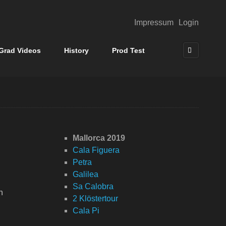
Impressum
Login
Grad Videos
History
Prod Test
Navigation
Mallorca 2019
überspringen
Cala Figuera
Petra
Galilea
Sa Calobra
n
2 Klöstertour
Cala Pi